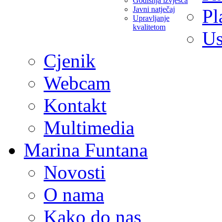
Godišnja izvješća
Javni natječaj
Pl
Upravljanje
kvalitetom
Us
Cjenik
Webcam
Kontakt
Multimedia
Marina Funtana
Novosti
O nama
Kako do nas