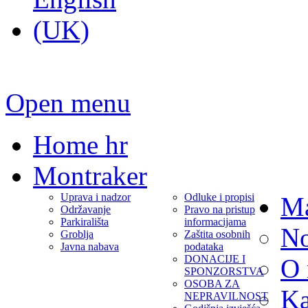
Open menu
Home hr
Montraker
Uprava i nadzor
Odluke i propisi
Ma
Održavanje
Pravo na pristup
Parkirališta
informacijama
No
Groblja
Zaštita osobnih
Javna nabava
podataka
DONACIJE I
O
SPONZORSTVA
OSOBA ZA
Ka
NEPRAVILNOST