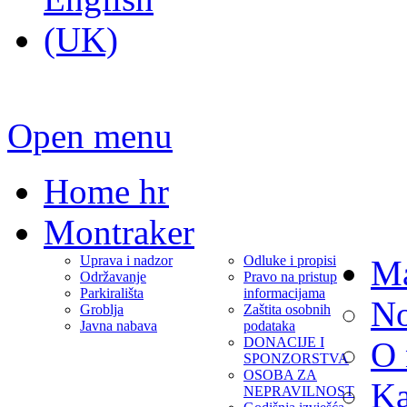
Open menu
Home hr
Montraker
Uprava i nadzor
Odluke i propisi
Ma
Održavanje
Pravo na pristup
Parkirališta
informacijama
No
Groblja
Zaštita osobnih
Javna nabava
podataka
DONACIJE I
O
SPONZORSTVA
OSOBA ZA
Ka
NEPRAVILNOST