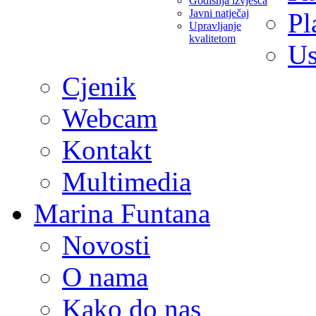
Godišnja izvješća
Javni natječaj
Pl
Upravljanje
kvalitetom
Us
Cjenik
Webcam
Kontakt
Multimedia
Marina Funtana
Novosti
O nama
Kako do nas