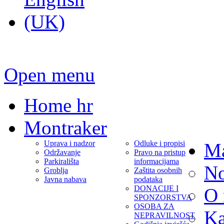
Open menu
Home hr
Montraker
Uprava i nadzor
Odluke i propisi
Ma
Održavanje
Pravo na pristup
Parkirališta
informacijama
No
Groblja
Zaštita osobnih
Javna nabava
podataka
DONACIJE I
O
SPONZORSTVA
OSOBA ZA
Ka
NEPRAVILNOST