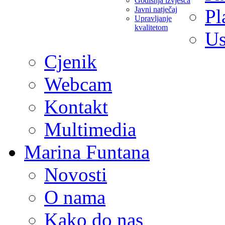
Godišnja izvješća
Javni natječaj
Pl
Upravljanje
kvalitetom
Us
Cjenik
Webcam
Kontakt
Multimedia
Marina Funtana
Novosti
O nama
Kako do nas