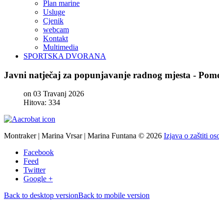
Plan marine
Usluge
Cjenik
webcam
Kontakt
Multimedia
SPORTSKA DVORANA
Javni
natječaj
za
popunjavanje
radnog
mjesta
-
Pome
on 03 Travanj 2026
Hitova: 334
Montraker | Marina Vrsar | Marina Funtana
©
2026
Izjava o zaštiti o
Facebook
Feed
Twitter
Google +
Back to desktop version
Back to mobile version