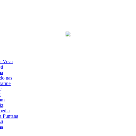
a Vrsar
ti
ma
do nas
marine
e
k
am
kt
media
a Funtana
ti
ma