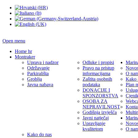
Open menu
Home hr
Montraker
Uprava i nadzor
Odluke i propisi
Marin
Održavanje
Pravo na pristup
Novos
Parkirališta
informacijama
O na
Groblja
Zaštita osobnih
Kako 
Javna nabava
podataka
Plan 
DONACIJE I
Uslug
SPONZORSTVA
Cjeni
OSOBA ZA
Webc
NEPRAVILNOST
Konta
Godišnja izvješća
Multi
Javni natječaj
Marin
Upravljanje
Novos
kvalitetom
O na
Kako do nas