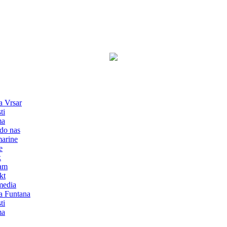
a Vrsar
ti
ma
do nas
marine
e
k
am
kt
media
a Funtana
ti
ma