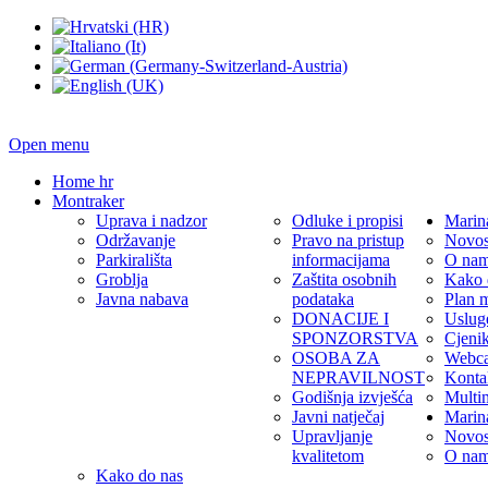
Open menu
Home hr
Montraker
Uprava i nadzor
Odluke i propisi
Marin
Održavanje
Pravo na pristup
Novos
Parkirališta
informacijama
O na
Groblja
Zaštita osobnih
Kako 
Javna nabava
podataka
Plan 
DONACIJE I
Uslug
SPONZORSTVA
Cjeni
OSOBA ZA
Webc
NEPRAVILNOST
Konta
Godišnja izvješća
Multi
Javni natječaj
Marin
Upravljanje
Novos
kvalitetom
O na
Kako do nas