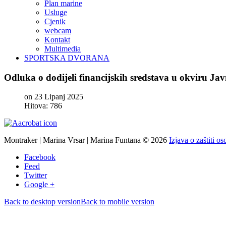
Plan marine
Usluge
Cjenik
webcam
Kontakt
Multimedia
SPORTSKA DVORANA
Odluka
o
dodijeli
financijskih
sredstava
u
okviru
Jav
on 23 Lipanj 2025
Hitova: 786
Montraker | Marina Vrsar | Marina Funtana
©
2026
Izjava o zaštiti o
Facebook
Feed
Twitter
Google +
Back to desktop version
Back to mobile version