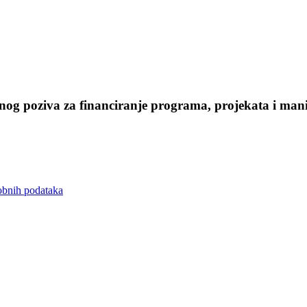
nog
poziva
za
financiranje
programa,
projekata
i
mani
sobnih podataka