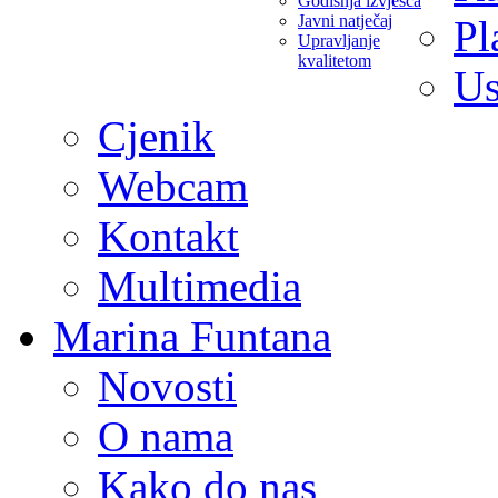
Godišnja izvješća
Javni natječaj
Pl
Upravljanje
kvalitetom
Us
Cjenik
Webcam
Kontakt
Multimedia
Marina Funtana
Novosti
O nama
Kako do nas