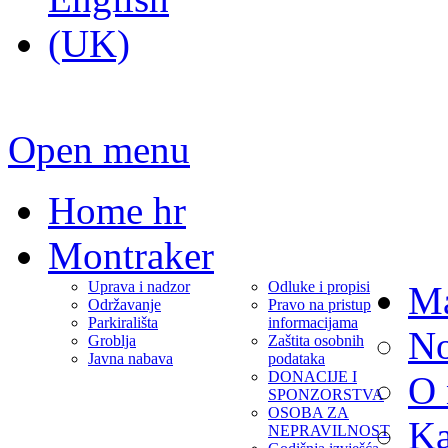
Open menu
Home hr
Montraker
Uprava i nadzor
Odluke i propisi
Ma
Održavanje
Pravo na pristup
Parkirališta
informacijama
No
Groblja
Zaštita osobnih
Javna nabava
podataka
DONACIJE I
O
SPONZORSTVA
OSOBA ZA
Ka
NEPRAVILNOST