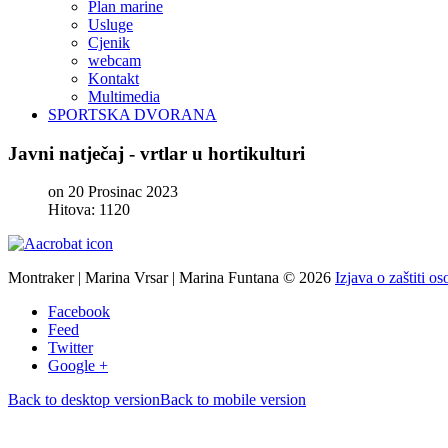
Plan marine
Usluge
Cjenik
webcam
Kontakt
Multimedia
SPORTSKA DVORANA
Javni
natječaj
-
vrtlar
u
hortikulturi
on 20 Prosinac 2023
Hitova: 1120
Montraker | Marina Vrsar | Marina Funtana
©
2026
Izjava o zaštiti o
Facebook
Feed
Twitter
Google +
Back to desktop version
Back to mobile version