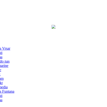
a Vrsar
ti
ma
do nas
marine
e
k
am
kt
media
a Funtana
ti
ma