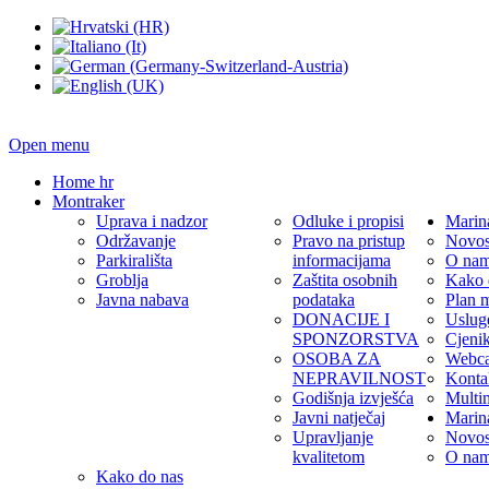
Open menu
Home hr
Montraker
Uprava i nadzor
Odluke i propisi
Marin
Održavanje
Pravo na pristup
Novos
Parkirališta
informacijama
O na
Groblja
Zaštita osobnih
Kako 
Javna nabava
podataka
Plan 
DONACIJE I
Uslug
SPONZORSTVA
Cjeni
OSOBA ZA
Webc
NEPRAVILNOST
Konta
Godišnja izvješća
Multi
Javni natječaj
Marin
Upravljanje
Novos
kvalitetom
O na
Kako do nas