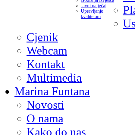
Godišnja izvješća
Javni natječaj
Pl
Upravljanje
kvalitetom
Us
Cjenik
Webcam
Kontakt
Multimedia
Marina Funtana
Novosti
O nama
Kako do nas