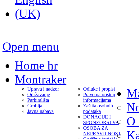
Open menu
Home hr
Montraker
Uprava i nadzor
Odluke i propisi
Ma
Održavanje
Pravo na pristup
Parkirališta
informacijama
No
Groblja
Zaštita osobnih
Javna nabava
podataka
DONACIJE I
O
SPONZORSTVA
OSOBA ZA
Ka
NEPRAVILNOST