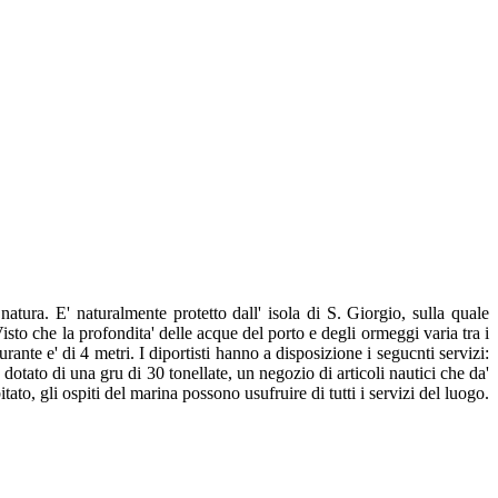
atura. E' naturalmente protetto dall' isola di S. Giorgio, sulla quale
sto che la profondita' delle acque del porto e degli ormeggi varia tra i
nte e' di 4 metri. I diportisti hanno a disposizione i segucnti servizi:
ca dotato di una gru di 30 tonellate, un negozio di articoli nautici che da'
to, gli ospiti del marina possono usufruire di tutti i servizi del luogo.