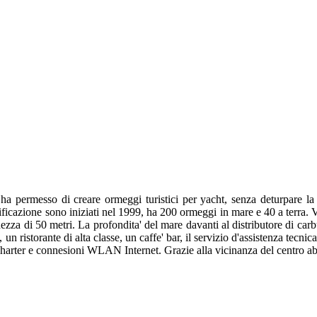
ha permesso di creare ormeggi turistici per yacht, senza deturpare la n
ficazione sono iniziati nel 1999, ha 200 ormeggi in mare e 40 a terra. Vi
za di 50 metri. La profondita' del mare davanti al distributore di carbura
, un ristorante di alta classe, un caffe' bar, il servizio d'assistenza tecni
harter e connesioni WLAN Internet. Grazie alla vicinanza del centro abita