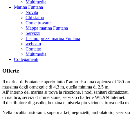
Multimedia
Marina Funtana
Novita
Chi siamo
Come trovarci
Mappa marina Funtana
Servizzi
Listino prezzi marina Funtana
webcam
Contatto
Multimedia
Collegamenti
Offerte
Il marina di Fontane e aperto tutto l' anno. Ha una capienza di 180 or
massima degli ormeggi e di 4,3 m, quella minima di 2,5 m.
All' interno del marina si trova la ricezione, i nodi sanitari climatizza
di nautica, servizi d¨immersione, servizio charter e WLAN Internet.
Il distributore di gasolio, benzina e miscela piu vicino si trova nella m
Nella localita: ristoranti, supermarket, negozietti, ambulatorio, servizi