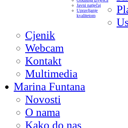
Godišnja izvješća
Javni natječaj
Pl
Upravljanje
kvalitetom
Us
Cjenik
Webcam
Kontakt
Multimedia
Marina Funtana
Novosti
O nama
Kako do nas