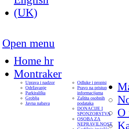
Open menu
Home hr
Montraker
Uprava i nadzor
Odluke i propisi
Ma
Održavanje
Pravo na pristup
Parkirališta
informacijama
No
Groblja
Zaštita osobnih
Javna nabava
podataka
DONACIJE I
O
SPONZORSTVA
OSOBA ZA
Ka
NEPRAVILNOST